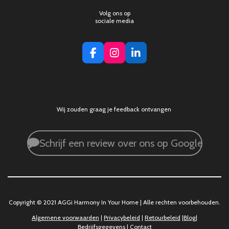
Volg ons op
sociale media
F
I
L
a
n
i
c
s
n
e
t
k
b
a
e
o
g
d
Wij zouden graag je feedback ontvangen
o
r
I
k
a
n
m
Schrijf een review over ons op Google
Copyright © 2021 AGGi Harmony In Your Home | Alle rechten voorbehouden.
Algemene voorwaarden
|
Privacybeleid
|
Retourbeleid
|
Blog
|
Bedrijfsgegevens
|
Contact