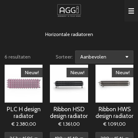
Ga
direct
naar
de
Horizontale radiatoren
hoofdinhoud
6 resultaten
Sorteer:
Nieuw!
Nieuw!
Nieuw!
PLC H design
Ribbon HSD
Ribbon HWS
radiator
design radiator
design radiator
€ 2.380,00
€ 1.361,00
€ 1.091,00