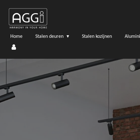
Ga
direct
naar
de
hoofdinhoud
Home
Stalen deuren
Stalen kozijnen
Alumin