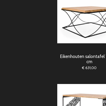
Eikenhouten salontafe
cm
€ 631,00