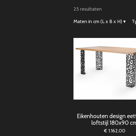
25 resultaten
Maten in cm (L x B x H)
▾
T
Eikenhouten design eett
loftstijl 180x90 c
€ 1.162,00