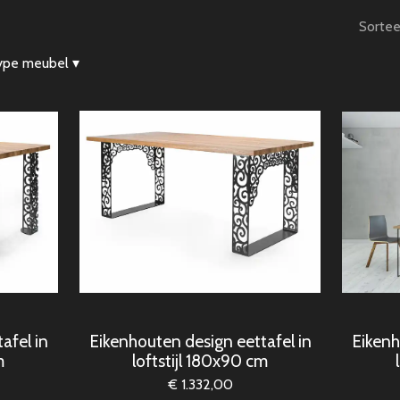
Sortee
ype meubel
▾
afel in
Eikenhouten design eettafel in
Eikenh
m
loftstijl 180x90 cm
€ 1.332,00