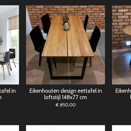
afel in
Eikenhouten design eettafel in
Eikenh
m
loftstijl 148x77 cm
€ 850,00