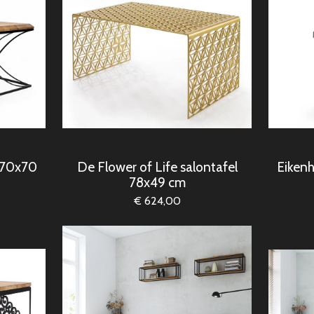
l 70x70
De Flower of Life salontafel
Eikenh
78x49 cm
€ 624,00