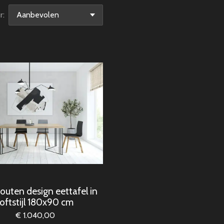
r:
outen design eettafel in
loftstijl 180x90 cm
€ 1.040,00