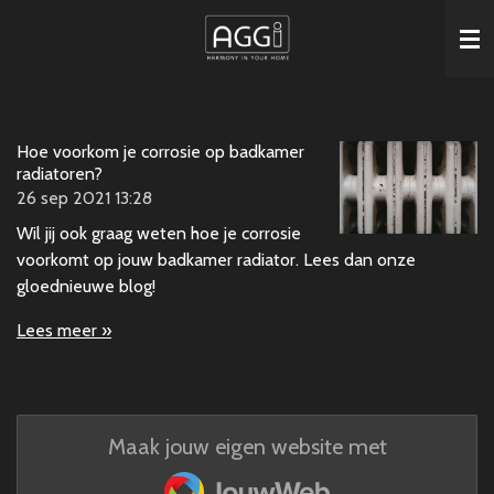
Ga
direct
naar
de
hoofdinhoud
Hoe voorkom je corrosie op badkamer
radiatoren?
26 sep 2021
13:28
Wil jij ook graag weten hoe je corrosie
voorkomt op jouw badkamer radiator. Lees dan onze
gloednieuwe blog!
Lees meer »
Maak jouw eigen website met
JouwWeb