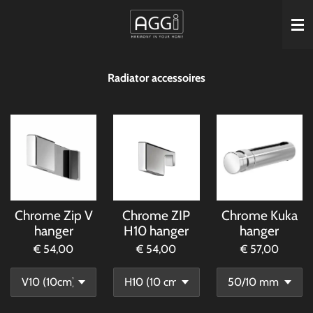
Ga
direct
naar
de
Radiator accessoires
hoofdinhoud
Chrome Zip V
Chrome ZIP
Chrome Kuka
hanger
H10 hanger
hanger
€ 54,00
€ 54,00
€ 57,00