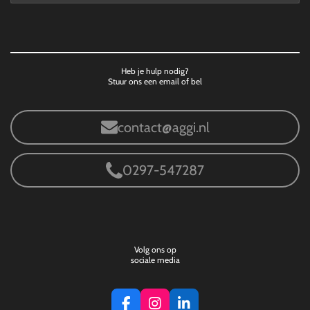
Heb je hulp nodig?
Stuur ons een email of bel
contact@aggi.nl
0297-547287
Volg ons op
sociale media
F
I
L