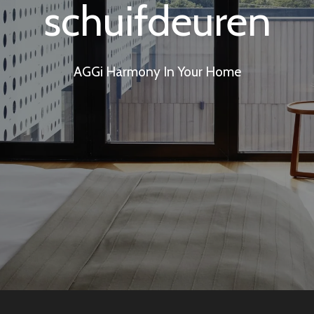
schuifdeuren
AGGi Harmony In Your Home