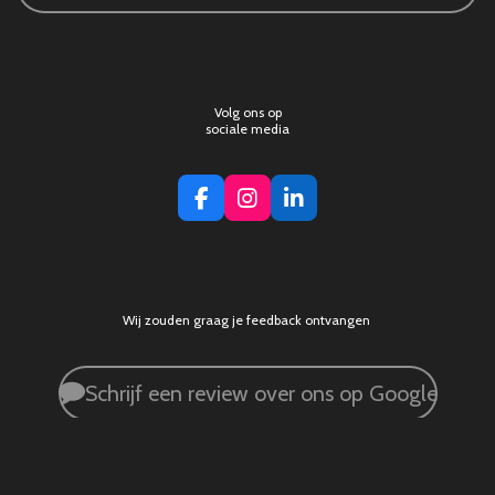
Volg ons op
sociale media
F
I
L
a
n
i
c
s
n
e
t
k
b
a
e
o
g
d
Wij zouden graag je feedback ontvangen
o
r
I
k
a
n
m
Schrijf een review over ons op Google