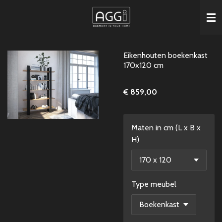
Ga
direct
naar
de
Eikenhouten boekenkast
hoofdinhoud
170x120 cm
€ 859,00
Maten in cm (L x B x
H)
Type meubel