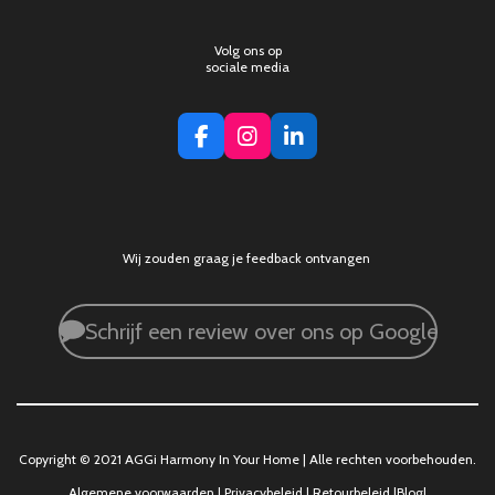
Volg ons op
sociale media
F
I
L
a
n
i
c
s
n
e
t
k
b
a
e
o
g
d
Wij zouden graag je feedback ontvangen
o
r
I
k
a
n
m
Schrijf een review over ons op Google
Copyright © 2021 AGGi Harmony In Your Home | Alle rechten voorbehouden.
Algemene voorwaarden
|
Privacybeleid
|
Retourbeleid
|
Blog
|