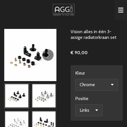
Ga
direct
naar
de
Vision alles in één 3-
hoofdinhoud
assige radiatorkraan set
€ 90,00
Kleur
Positie