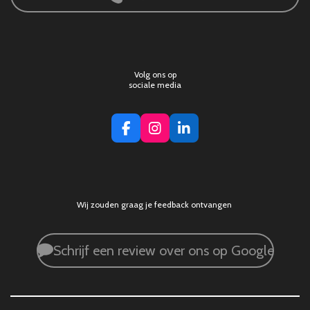
Volg ons op
sociale media
F
I
L
a
n
i
c
s
n
e
t
k
b
a
e
o
g
d
Wij zouden graag je feedback ontvangen
o
r
I
k
a
n
m
Schrijf een review over ons op Google