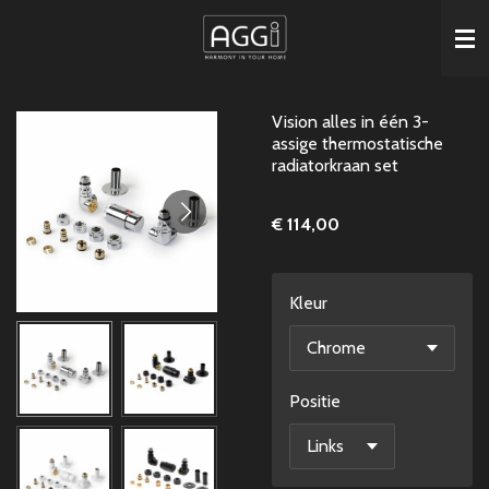
Ga
direct
naar
de
Vision alles in één 3-
hoofdinhoud
assige thermostatische
radiatorkraan set
€ 114,00
Kleur
Positie