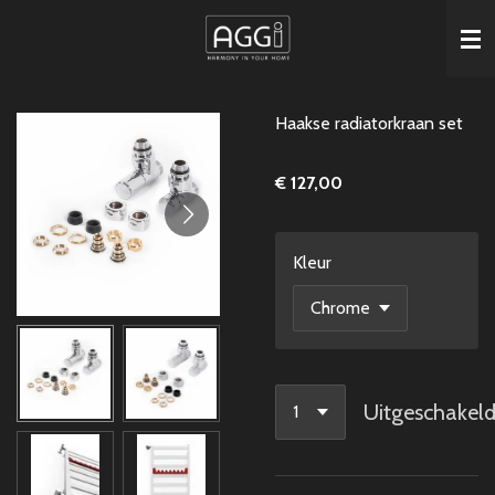
Ga
direct
naar
de
Haakse radiatorkraan set
hoofdinhoud
€ 127,00
Kleur
Uitgeschakel