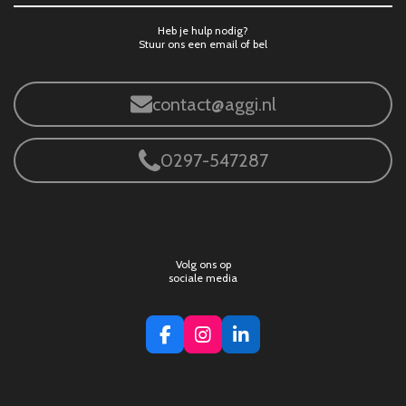
Heb je hulp nodig?
Stuur ons een email of bel
contact@aggi.nl
0297-547287
Volg ons op
sociale media
F
I
L
a
n
i
c
s
n
e
t
k