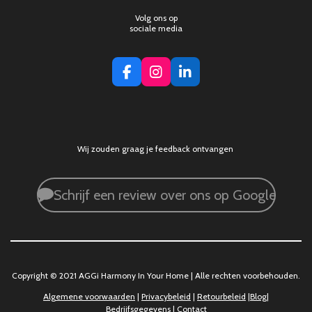
Volg ons op
sociale media
F
I
L
a
n
i
c
s
n
e
t
k
b
a
e
o
g
d
Wij zouden graag je feedback ontvangen
o
r
I
k
a
n
m
Schrijf een review over ons op Google
Copyright © 2021 AGGi Harmony In Your Home | Alle rechten voorbehouden.
Algemene voorwaarden
|
Privacybeleid
|
Retourbeleid
|
Blog
|
Bedrijfsgegevens
|
Contact