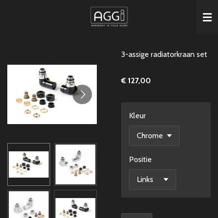
Ga
direct
naar
de
3-assige radiatorkraan set
hoofdinhoud
€ 127,00
Kleur
Positie