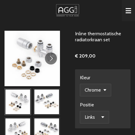
Ga
direct
naar
de
Inline thermostatische
hoofdinhoud
radiatorkraan set
€ 209,00
Kleur
Positie