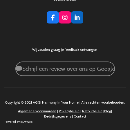
F
I
L
a
n
i
c
s
n
e
t
k
b
a
e
o
g
d
Wij zouden graag je feedback ontvangen
o
r
I
k
a
n
m
Schrijf een review over ons op Google
Copyright © 2021 AGGi Harmony In Your Home | Alle rechten voorbehouden.
Algemene voorwaarden
|
Privacybeleid
|
Retourbeleid
|
Blog
|
Bedrijfsgegevens
|
Contact
Powered by
JouwWeb