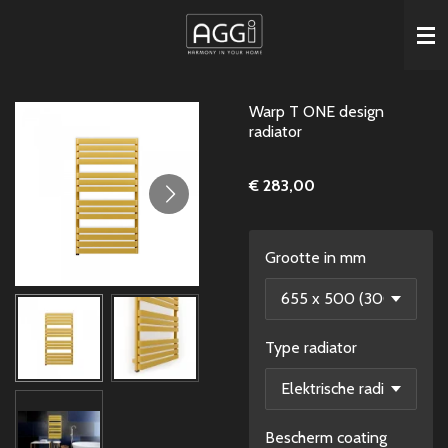
Ga
direct
naar
de
Warp T ONE design
hoofdinhoud
radiator
€ 283,00
Grootte in mm
Type radiator
Bescherm coating