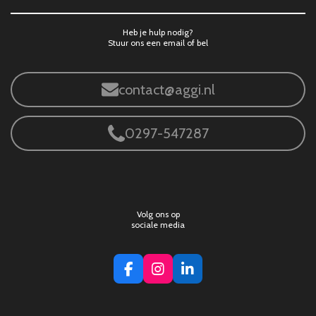
Heb je hulp nodig?
Stuur ons een email of bel
contact@aggi.nl
0297-547287
Volg ons op
sociale media
F
I
L
a
n
i
c
s
n
e
t
k