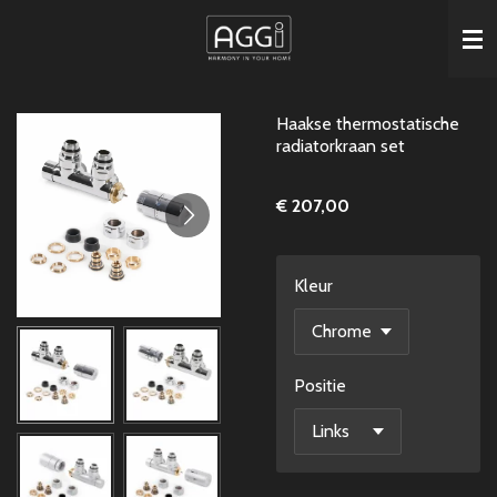
Ga
direct
naar
de
Haakse thermostatische
hoofdinhoud
radiatorkraan set
€ 207,00
Kleur
Positie