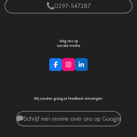
0297-547287
Volg ons op
sociale media
F
I
L
a
n
i
c
s
n
e
t
k
b
a
e
o
g
d
Wij zouden graag je feedback ontvangen
o
r
I
k
a
n
m
Schrijf een review over ons op Google