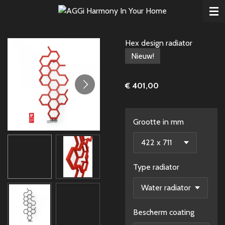
Ga
direct
naar
Hex design radiator
de
Nieuw!
hoofdinhoud
€ 401,00
Grootte in mm
Type radiator
Bescherm coating