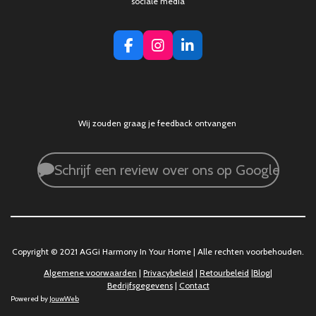
sociale media
F
I
L
a
n
i
c
s
n
e
t
k
b
a
e
o
g
d
Wij zouden graag je feedback ontvangen
o
r
I
k
a
n
m
Schrijf een review over ons op Google
Copyright © 2021 AGGi Harmony In Your Home | Alle rechten voorbehouden.
Algemene voorwaarden
|
Privacybeleid
|
Retourbeleid
|
Blog
|
Bedrijfsgegevens
|
Contact
Powered by
JouwWeb