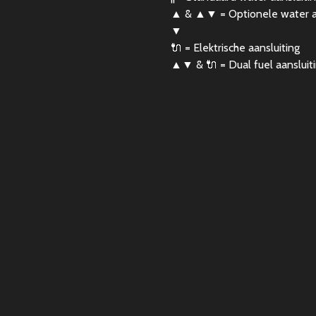
▲ & ▲▼ = Optionele water aa
▼
🔌 = Elektrische aansluiting
▲▼ & 🔌 = Dual fuel aansluit