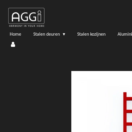
Ga
direct
naar
de
hoofdinhoud
Home
Stalen deuren
Stalen kozijnen
Alumin