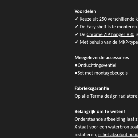
Voordelen
✓
Keuze uit 250 verschillende 
✓
De
​​Easy shelf
is te monteren 
✓
De ​​
Chrome ZIP hanger V30
i
✓
Met behulp van de MKP-type 
Meegeleverde accessoires
●
Ontluchtingsventiel
●
Set met montagebeugels
Fabrieksgarantie
Op alle Terma design radiatoren
Belangrijk om te weten!
Onderstaande afbeelding laat z
X staat voor een waterbron zoal
installeren,
is het absoluut noo