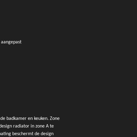
n aangepast
n de badkamer en keuken. Zone
design radiator in zone A te
oating beschermt de design