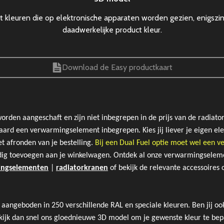
 kleuren die op elektronische apparaten worden gezien, enigszi
daadwerkelijke product kleur.
Download de Easy productkaart
den aangeschaft en zijn niet inbegrepen in de prijs van de radiator
ndaard een verwarmingselement inbegrepen. Kies jij liever je eigen el
t afronden van je bestelling.
Bij een Dual Fuel optie moet wel een
dig toevoegen aan je winkelwagen. Ontdek al onze verwarmingselem
ingselementen
|
radiatorkranen
of bekijk de rele
vante accessoires 
aangeboden in 250 verschillende RAL en speciale kleuren. Ben jij oo
Bekijk dan snel ons gloednieuwe 3D model om je gewenste kleur te bep