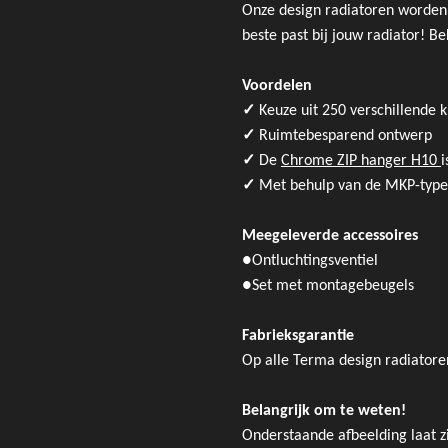
Onze design radiatoren worden 
beste past bij jouw radiator! 
Voordelen
✓
Keuze uit 250 verschillende 
✓
Ruimtebesparend ontwerp
✓
De
​​Chrome ZIP hanger H10
i
✓
Met behulp van de MKP-type 
Meegeleverde accessoires
●
Ontluchtingsventiel
●
Set met montagebeugels
Fabrieksgarantie
Op alle Terma design radiatoren
Belangrijk om te weten!
Onderstaande afbeelding laat z