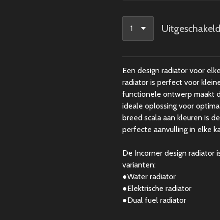
Uitgeschakel
Een design radiator voor elk
radiator is perfect voor kleine
functionele ontwerp maakt d
ideale oplossing voor optima
breed scala aan kleuren is d
perfecte aanvulling in elke k
De Incorner design radiator is
varianten:
●
Water radiator
●
Elektrische radiator
●Dual fuel radiator