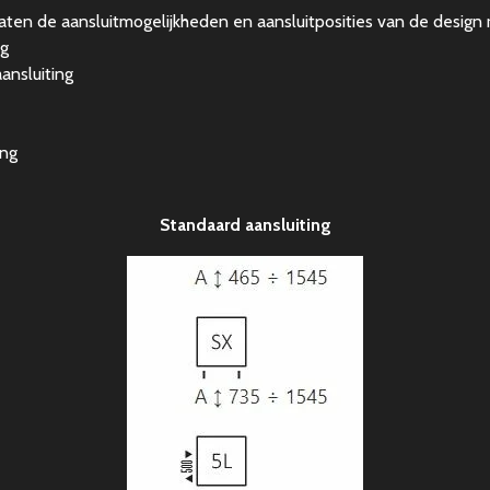
en de aansluitmogelijkheden en aansluitposities van de design r
ng
nsluiting
ing
Standaard aansluiting