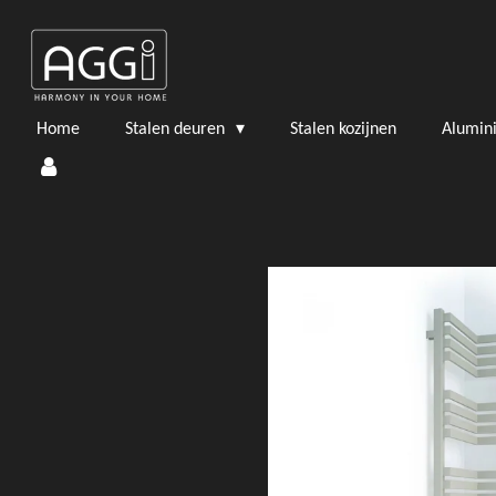
Ga
direct
naar
de
hoofdinhoud
Home
Stalen deuren
Stalen kozijnen
Alumin