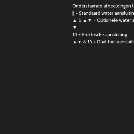
Onderstaande afbeeldingen lat
|| = Standaard water aansluiti
▲ & ▲▼ = Optionele water aa
▼
🔌 = Elektrische aansluiting
▲▼ & 🔌 = Dual fuel aansluit